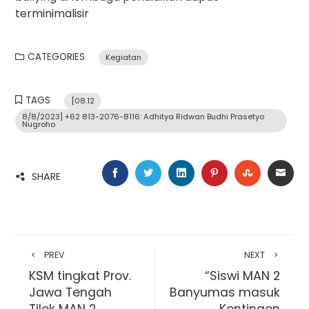
terminimalisir
CATEGORIES
Kegiatan
TAGS
[08.12
8/8/2023] +62 813-2076-8116: Adhitya Ridwan Budhi Prasetyo
Nugroho
FACEBOOK
TWITTER
LINKEDIN
PINTEREST
STUMBLE
EMA
SHARE
PREV
NEXT
KSM tingkat Prov.
“Siswi MAN 2
Jawa Tengah
Banyumas masuk