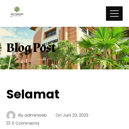
Blog Post
Selamat
By
adminweb
On
Juni 23, 2023
0 Comments