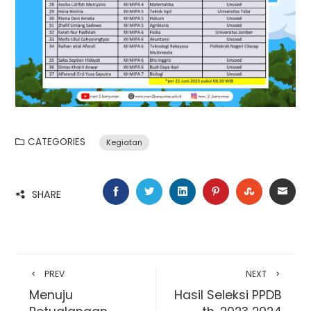
CATEGORIES
Kegiatan
FACEBOOK
TWITTER
LINKEDIN
PINTEREST
STUMBLE
EMA
SHARE
PREV
NEXT
Menuju
Hasil Seleksi PPDB