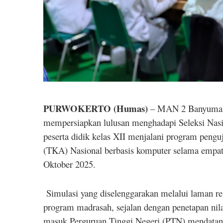
PURWOKERTO (Humas)
– MAN 2 Banyumas 
mempersiapkan lulusan menghadapi Seleksi Nasi
peserta didik kelas XII menjalani program peng
(TKA) Nasional berbasis komputer selama empat 
Oktober 2025.
Simulasi yang diselenggarakan melalui laman 
program madrasah, sejalan dengan penetapan nil
masuk Perguruan Tinggi Negeri (PTN) mendatan