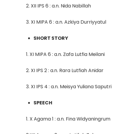
2. XII IPS 6 : a.n. Nida Nabillah
3. XI MIPA 6 : a.n. Azkiya Durriyyatul
SHORT STORY
1. XI MIPA 6 : a.n. Zafa Lutfia Meilani
2. XI IPS 2 : a.n. Rara Lutfiah Anidar
3. XI IPS 4 : a.n. Meisya Yuliana Saputri
SPEECH
1. X Agama 1 : a.n. Fina Widyaningrum