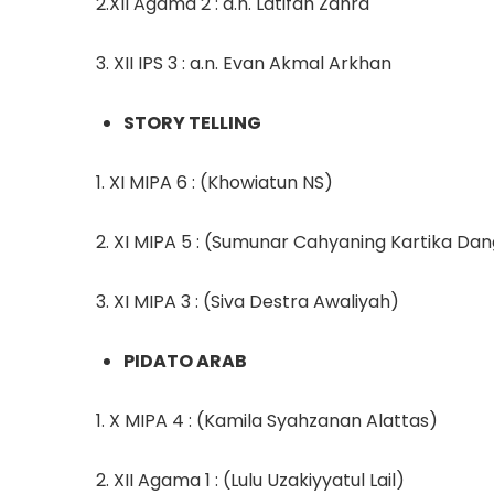
2.XII Agama 2 : a.n. Latifah Zahra
3. XII IPS 3 : a.n. Evan Akmal Arkhan
STORY TELLING
1. XI MIPA 6 : (Khowiatun NS)
2. XI MIPA 5 : (Sumunar Cahyaning Kartika Dan
3. XI MIPA 3 : (Siva Destra Awaliyah)
PIDATO ARAB
1. X MIPA 4 : (Kamila Syahzanan Alattas)
2. XII Agama 1 : (Lulu Uzakiyyatul Lail)