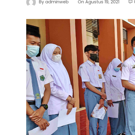
By
adminweb
On
Agustus 19, 2021