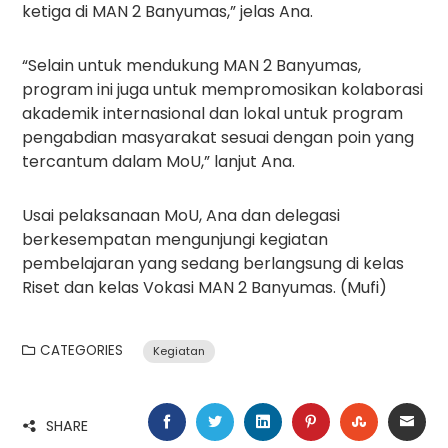
ketiga di MAN 2 Banyumas,” jelas Ana.
“Selain untuk mendukung MAN 2 Banyumas,
program ini juga untuk mempromosikan kolaborasi
akademik internasional dan lokal untuk program
pengabdian masyarakat sesuai dengan poin yang
tercantum dalam MoU,” lanjut Ana.
Usai pelaksanaan MoU, Ana dan delegasi
berkesempatan mengunjungi kegiatan
pembelajaran yang sedang berlangsung di kelas
Riset dan kelas Vokasi MAN 2 Banyumas. (Mufi)
CATEGORIES
Kegiatan
FACEBOOK
TWITTER
LINKEDIN
PINTEREST
STUMBLE
EMA
SHARE