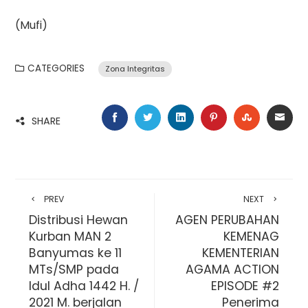
(Mufi)
CATEGORIES
Zona Integritas
FACEBOOK
TWITTER
LINKEDIN
PINTEREST
STUMBLE
EMA
SHARE
PREV
NEXT
Distribusi Hewan
AGEN PERUBAHAN
Kurban MAN 2
KEMENAG
Banyumas ke 11
KEMENTERIAN
MTs/SMP pada
AGAMA ACTION
Idul Adha 1442 H. /
EPISODE #2
2021 M. berjalan
Penerima